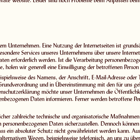
 private Website. Leider sind noch Probleme beim Anpassen be
erem Unternehmen. Eine Nutzung der Internetseiten ist grund
besondere Services unseres Unternehmens über unsere Intern
en erforderlich werden. Ist die Verarbeitung personenbezoge
, holen wir generell eine Einwilligung der betroffenen Person 
spielsweise des Namens, der Anschrift, E-Mail-Adresse oder 
-Grundverordnung und in Übereinstimmung mit den für uns gel
nschutzerklärung möchte unser Unternehmen die Öffentlichk
enbezogenen Daten informieren. Ferner werden betroffene Per
licher zahlreiche technische und organisatorische Maßnahmen
eten personenbezogenen Daten sicherzustellen. Dennoch könne
ass ein absoluter Schutz nicht gewährleistet werden kann. Au
lternativen Wegen, beispielsweise telefonisch, an uns zu über