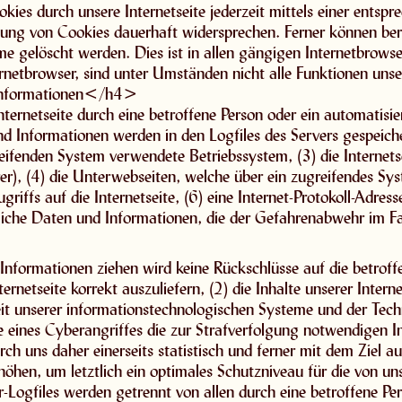
ies durch unsere Internetseite jederzeit mittels einer entsp
ung von Cookies dauerhaft widersprechen. Ferner können bere
 gelöscht werden. Dies ist in allen gängigen Internetbrowser
netbrowser, sind unter Umständen nicht alle Funktionen unser
Informationen</h4>
Internetseite durch eine betroffene Person oder ein automatis
d Informationen werden in den Logfiles des Servers gespeich
ifenden System verwendete Betriebssystem, (3) die Internetse
er), (4) die Unterwebseiten, welche über ein zugreifendes Sys
iffs auf die Internetseite, (6) eine Internet-Protokoll-Adresse
liche Daten und Informationen, die der Gefahrenabwehr im Fa
Informationen ziehen wird keine Rückschlüsse auf die betrof
ternetseite korrekt auszuliefern, (2) die Inhalte unserer Inter
eit unserer informationstechnologischen Systeme und der Techn
e eines Cyberangriffes die zur Strafverfolgung notwendigen I
h uns daher einerseits statistisch und ferner mit dem Ziel a
öhen, um letztlich ein optimales Schutzniveau für die von u
r-Logfiles werden getrennt von allen durch eine betroffene