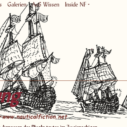
s
Galerien
AoS Wissen
Inside NF
ung