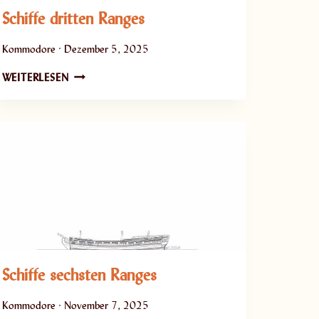
Schiffe dritten Ranges
Kommodore
Dezember 5, 2025
S
WEITERLESEN
C
H
I
F
F
E
D
R
I
T
T
Schiffe sechsten Ranges
E
N
R
Kommodore
November 7, 2025