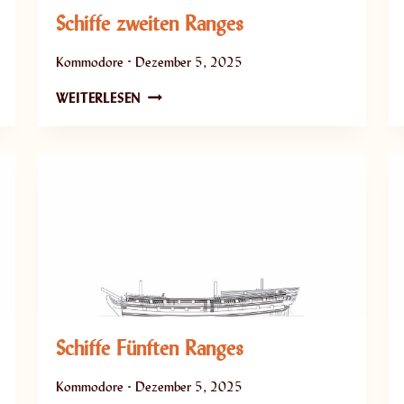
Schiffe zweiten Ranges
Kommodore
Dezember 5, 2025
S
WEITERLESEN
C
H
I
F
F
E
Z
W
E
I
T
Schiffe Fünften Ranges
E
N
R
Kommodore
Dezember 5, 2025