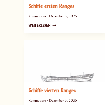
Schiffe ersten Ranges
Kommodore
Dezember 5, 2025
S
WEITERLESEN
C
H
I
F
F
E
E
R
S
T
E
Schiffe vierten Ranges
N
R
A
Kommodore
Dezember 5, 2025