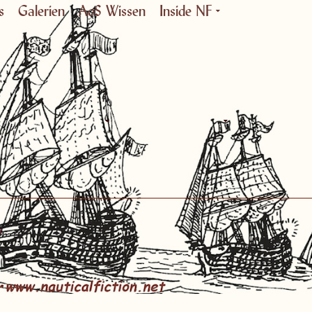
s
Galerien
AoS Wissen
Inside NF