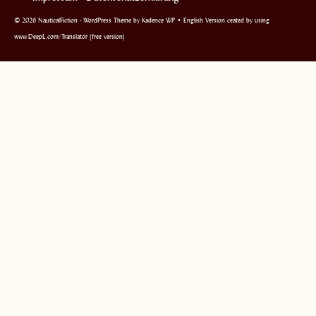
© 2026 NauticalFiction - WordPress Theme by
Kadence WP
• English Version ceated by using
www.DeepL.com/Translator (free version)