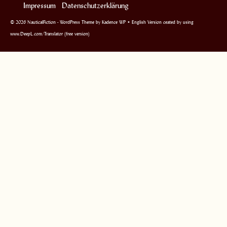
Impressum
Datenschutzerklärung
© 2026 NauticalFiction - WordPress Theme by
Kadence WP
• English Version ceated by using
www.DeepL.com/Translator (free version)