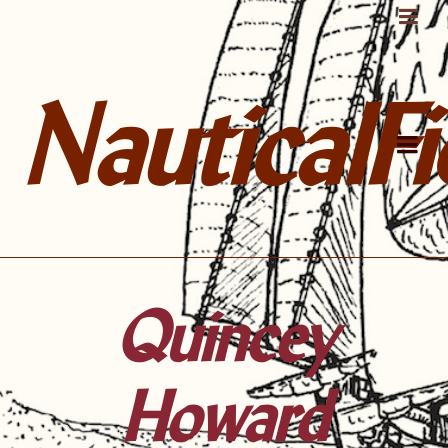
NauticalFi
Quincey
Howard