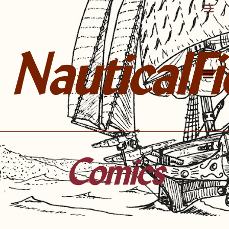
NauticalFi
Comics