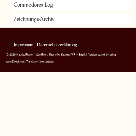
Commodores Log
Zeichnungs-Archiv
Impressum
Datenschutzerklärung
© 2026 NauticalFiction - WordPress Theme by
Kadence WP
• English Version ceated by using
www.DeepL.com/Translator (free version)