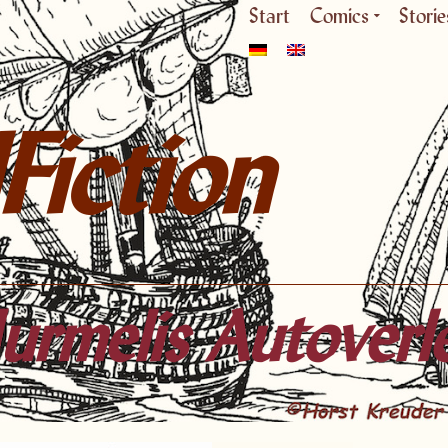
Start
Comics
Storie
Fiction
rmelis Autoverl