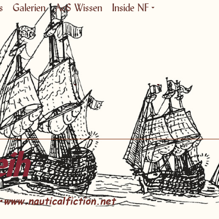
s
Galerien
AoS Wissen
Inside NF
eih