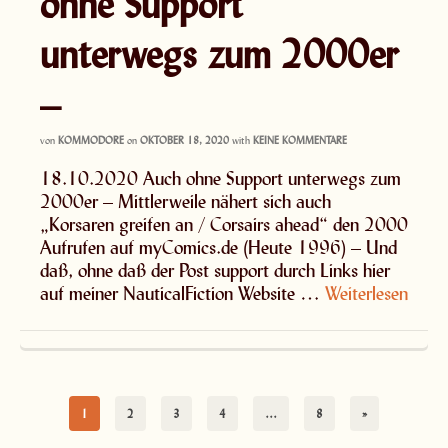
ohne Support
unterwegs zum 2000er
–
von
KOMMODORE
on
OKTOBER 18, 2020
with
KEINE KOMMENTARE
18.10.2020 Auch ohne Support unterwegs zum
2000er – Mittlerweile nähert sich auch
„Korsaren greifen an / Corsairs ahead“ den 2000
Aufrufen auf myComics.de (Heute 1996) – Und
daß, ohne daß der Post support durch Links hier
auf meiner NauticalFiction Website …
Weiterlesen
1
2
3
4
…
8
»