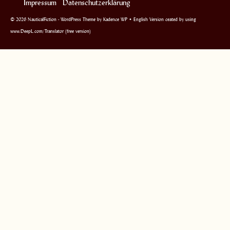
Impressum
Datenschutzerklärung
© 2026 NauticalFiction - WordPress Theme by
Kadence WP
• English Version ceated by using
www.DeepL.com/Translator (free version)