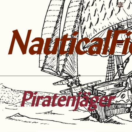
NauticalFi
Piratenjäger