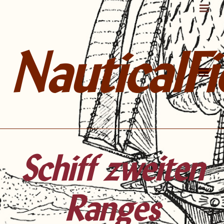
NauticalFi
Schiff zweiten
Ranges