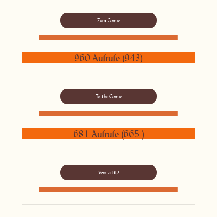
Zum Comic
960 Aufrufe (943)
To the Comic
681 Aufrufe (665 )
Vers la BD