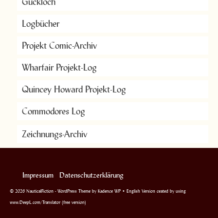
Guckloch
Logbücher
Projekt Comic-Archiv
Wharfair Projekt-Log
Quincey Howard Projekt-Log
Commodores Log
Zeichnungs-Archiv
Impressum
Datenschutzerklärung
© 2026 NauticalFiction - WordPress Theme by
Kadence WP
• English Version ceated by using
www.DeepL.com/Translator (free version)