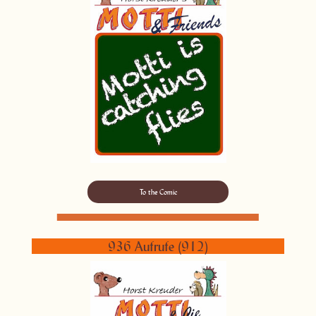
To the Comic
936 Aufrufe (912)