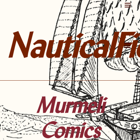
NauticalFi
Murmeli
Comics