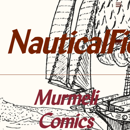
NauticalFi
Murmeli
Comics